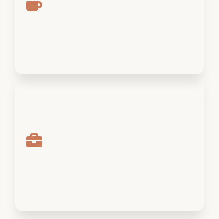
Café & Culture
Un lieu de rencontre chaleureux avec une
programmation culturelle riche
Découvrir
Bureaux partagés
Coworking flexible avec accès 24/7 et tous les
équipements nécessaires
Découvrir