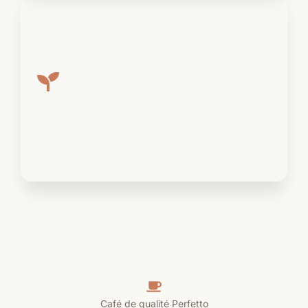
Incubateur
Incubateur pour projets à impact social et
environnemental
Découvrir
Café de qualité Perfetto